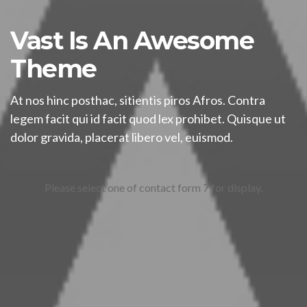
Vast Is An Awesome
Theme
At nos hinc posthac, sitientis piros Afros. Contra
legem facit qui id facit quod lex prohibet. Quisque ut
dolor gravida, placerat libero vel, euismod.
Please select one of contact form 7 for display.