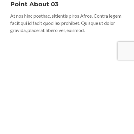
Point About 03
At nos hinc posthac, sitientis piros Afros. Contra legem
facit qui id facit quod lex prohibet. Quisque ut dolor
gravida, placerat libero vel, euismod.
Issues
Morbi fringilla convallis sapien, id pulvinar odio volutpat
curabitur est gravida. Magna pars studiorum, prodita
quaerimus. Quisque placerat facilisis egestas.