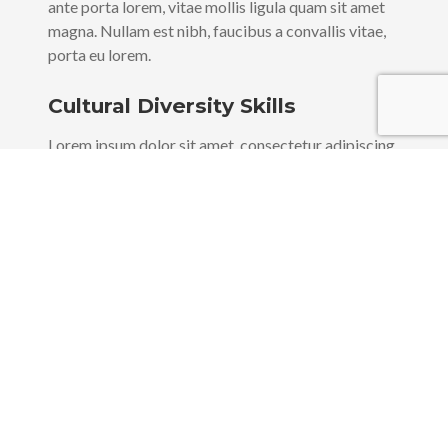
ante porta lorem, vitae mollis ligula quam sit amet
magna. Nullam est nibh, faucibus a convallis vitae,
porta eu lorem.
Cultural Diversity Skills
Lorem ipsum dolor sit amet, consectetur adipiscing
elit. Ut luctus, magna vitae ullamcorper iaculis. Odio
ante porta lorem, vitae mollis ligula quam sit amet
magna. Nullam est nibh, faucibus a convallis vitae,
porta eu lorem.