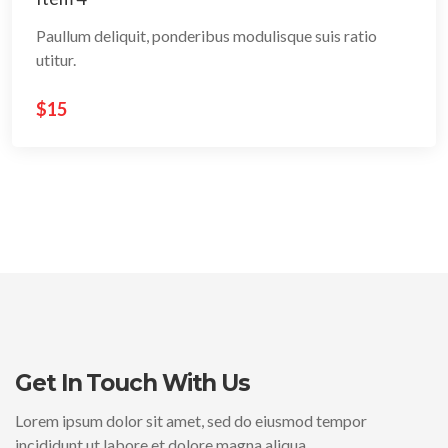
Paullum deliquit, ponderibus modulisque suis ratio
utitur.
$15
Item 1
Item 1
Item 1
Paullum deliquit, ponderibus modulisque suis ratio
Paullum deliquit, ponderibus modulisque suis ratio
Paullum deliquit, ponderibus modulisque suis ratio
utitur.
utitur.
utitur.
$15
$15
$15
Get In Touch With Us
Lorem ipsum dolor sit amet, sed do eiusmod tempor
Item 2
Item 2
Item 2
incididunt ut labore et dolore magna aliqua.