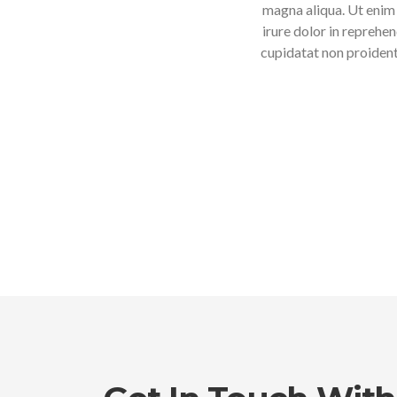
uip ex ea. Duis aute
cepteur sint occaecat
ipsum dolor sit amet,