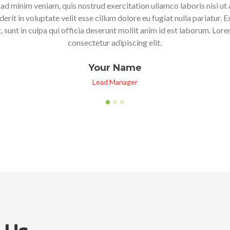
magna aliqua. Ut enim ad minim veniam, quis nostrud exer
irure dolor in reprehenderit in voluptate velit esse cill
cupidatat non proident, sunt in culpa qui officia deseru
consectetur a
Your
Lead 