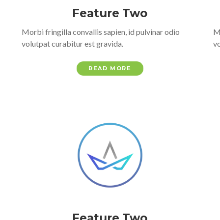
Feature Two
Morbi fringilla convallis sapien, id pulvinar odio
Mo
volutpat curabitur est gravida.
vo
READ MORE
Feature Two