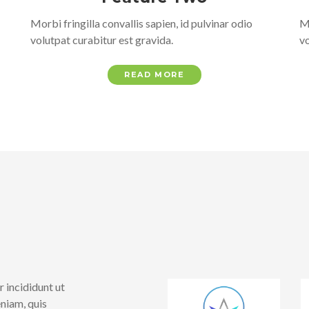
Morbi fringilla convallis sapien, id pulvinar odio
Mo
volutpat curabitur est gravida.
vo
READ MORE
 incididunt ut
niam, quis