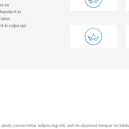
ex ea
henderit in
iatur.
t in culpa qui
Lorem ipsum dolor sit amet, consectetur adipiscing eli