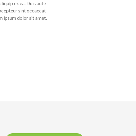
citation ullamco laboris nisi ut aliquip ex ea. Duis aute
um dolore eu fugiat nulla pariatur. Excepteur sint occaecat
nt mollit anim id est laborum. Lorem ipsum dolor sit amet,
dipiscing elit.
 Name
Manager