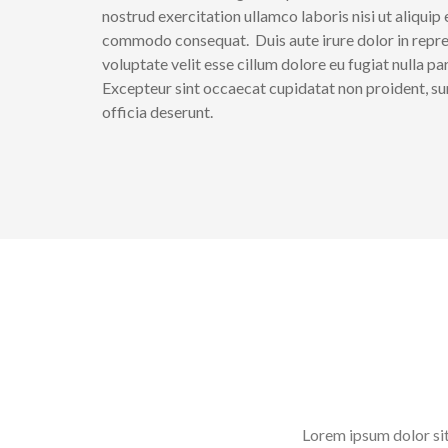
nostrud exercitation ullamco laboris nisi ut aliquip 
commodo consequat. Duis aute irure dolor in repre
voluptate velit esse cillum dolore eu fugiat nulla par
Excepteur sint occaecat cupidatat non proident, sun
officia deserunt.
ut labore et dolore