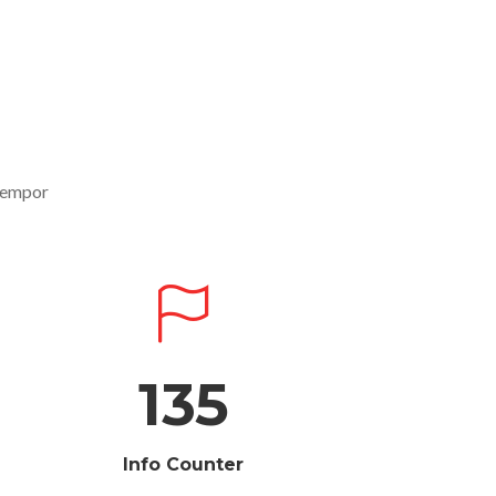
 tempor
135
Info Counter