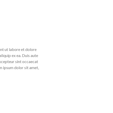
nt ut labore et dolore
liquip ex ea. Duis aute
 Excepteur sint occaecat
em ipsum dolor sit amet,