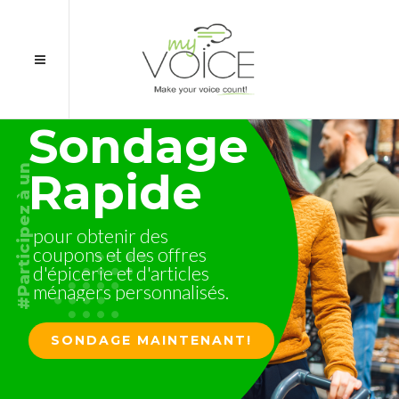
Sondage
un
Rapide
à
#Participez
pour
obtenir
des
coupons
et
des
offres
d'épicerie
et
d'articles
ménagers
personnalisés.
SONDAGE MAINTENANT!