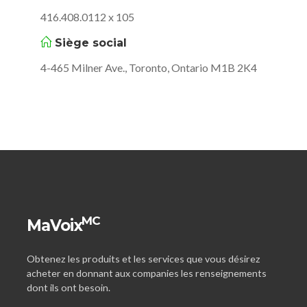
416.408.0112 x 105
Siège social
4-465 Milner Ave., Toronto, Ontario M1B 2K4
MC
MaVoix
Obtenez les produits et les services que vous désirez
acheter en donnant aux companies les renseignements
dont ils ont besoin.